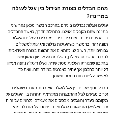
מהם הבדלים בצורת הגידול בין עגל לעגלה
במרינדו
?
עגלים ועגלות נבדלים ביניהם בהרכב הבשר ומכאן נגזר שוני
בתזונה שהם מקבלים אצלנו. בתחילת הדרך, כאשר ההבדלים
בין המינים פחות באים לידי ביטוי, מקבלים העגלים והעגלות
תזונה זהה. בהמשך, כשהעגלות גדלות ומגיעות למשקלים
גבוהים יותר, חשוב לנו להתאים את התזונה בצורה האידאלית
להרכב הבשר הרצוי. לכן, בשלב זה העגל ניזון ממזון עשיר
בחלבון שמטרתו העלאת מסת שריר, ואילו העגלה ניזונה ממזון
דל יותר בחלבון אך עתיר באנרגיה במידה זהה, וזאת כדי
לאפשר עלייה נכונה במסת השומן.
הבדל נוסף שקיים בין עגל לעגלה הוא בהתנהגות. כשעגלים
זכרים מגיעים לגיל ההתבגרות מתקיימת תחרות בין העגלים על
מיקומם בעדר (העגלים מבססים את מעמדם ונלחמים על זהות
זכר האלפא) מה שגורם למלחמות ביניהם. על מנת להימנע