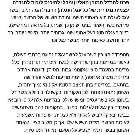
פרט להבדל המובן מאליו (ומבלי להיכנס לזכות להגדרה
עצמית מגדרית של כל עגל ועגלה)
ההבדל המהותי בין בשר
עגל לעגלה הוא באחוזי השומן ומידת השיוש של הבשר (שיוש
פירושו בשר השזור בנימי שומן כך שמתקבל מראה דמוי שיש).
בשר העגלה הוא בעל אחוזי שומן גבוהים יותר, משויש יותר, רך
יותר ונחשב לאיכותי יותר מבשר עגל זכר.
ההפרדה הזו בין בשר עגל לבשר עגלה נהוגה ברחבי העולם,
כאשר במדינות בהן יש דרישה לבשר איכותי יותר (בדרך כלל
מדינות במעמד סוציו-אקונומי גבוה יחסית), דוגמת ארה”ב
ומדינות מערב אירופה) קיימת מודעות לנושא והדרישה
בהתאם. במדינות בהן המצב הסוציו-אקונומי נמוך יחסית,
השומן נתפס כפחת ולכן הלקוחות יבקשו לרוב דווקא בשר דל
בשומן ולא בשר עסיסי ומשויש ולכן במדינות אלה על פי רוב אין
הפרדה בין עגלים לעגלות. כמו כן, במקומות בהם משתמשים
בבשר בעיקר לבישול ארוך ולא לצלייה, יש פחות משמעות
לאיכות הבשר ומידת השיוש שלו, אך כן חשוב לציין, שאחוז
השומן בבשר תמיד ישפיע על הטעם ומידת העסיסיות
.