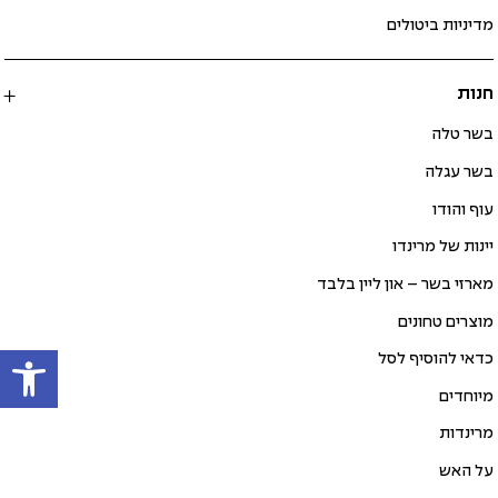
מדיניות ביטולים
חנות
בשר טלה
בשר עגלה
עוף והודו
יינות של מרינדו
מארזי בשר – און ליין בלבד
מוצרים טחונים
פתח
כדאי להוסיף לסל
מיוחדים
מרינדות
על האש