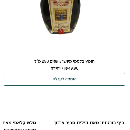
חומץ בלסמי מיושן 3 שנים 250 מ”ל
49.90
₪
/ יחידה
הוספה לעגלה
לִכבּוֹשׁ
עגבנייה
שמן זית
ביף בורגיניון מאת הילית סביר צידון
גולש קלאסי מאת ס