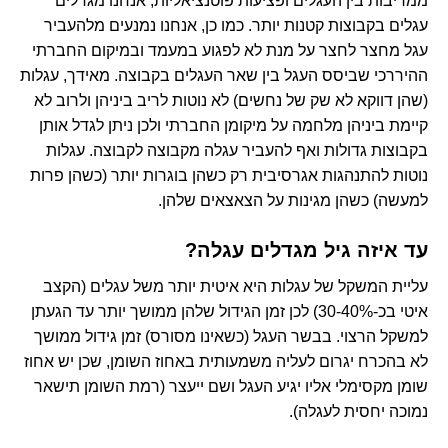
ממריבות בין העגלים ופציעות פוטנציאליות, אנחנו מגדלים
עגלים בקבוצות קטנות יותר. כמו כן, אנחנו נמנעים מלהעביר
עגל מחצר לחצר על מנת לא לפגוע במעמד ובמיקום החברתי
ההיררכי שביסס העגל בין שאר העגלים בקבוצה. מאידך, עגלות
(שהן דווקא לא שק של נחשים) לא נוטות לריב ביניהן ולרוב לא
קיימת ביניהן מלחמה על מיקומן החברתי ולכן ניתן לגדל אותן
בקבוצות גדולות ואף להעביר עגלה מקבוצה לקבוצה. עגלות
נוטות להתנהגות אגרסיבית רק כשהן בוגרות יותר (כשהן פרות
למעשה) כשהן מגינות על הצאצאים שלהן.
עד איזה גיל מגדלים עגלה?
עליית המ
שקל של עגלות היא איטית יותר משל עגלים (הקצב
איטי בכ-30-40%) לכן זמן הגידול שלהן ממושך יותר עד הגעתן
למשקל הרצוי. בבשר העגל (כשאינו מסורס) זמן גידול ממושך
לא בהכרח יגרום לעליה משמעותית באחוז השומן, שכן יש אחוז
שומן מקסימלי אליו יגיע העגל ושם ייעצר (רמת השומן תישאר
נמוכה יחסית לעגלה).