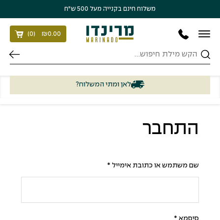
בחזרה למעלה
Skip to Content
משלוח חינם בקנייה מעל 500 ש״ח
)
0
(
₪
0.00
חיפוש
לאן ומתי המשלוח?
התחבר
שם משתמש או כתובת אימייל
*
סיסמא
*