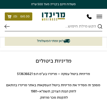
בחזרה למעלה
Skip to Content
משלוח חינם בקנייה מעל 500 ש״ח
)
0
(
₪
0.00
חיפוש
לאן ומתי המשלוח?
מדיניות ביטולים
מדיניות ביטול עסקה – מרינדו בע"מ ח.פ 513636621‬‬‬‬‬
מסמך זה מסדיר את מדיניות ביטול העסקאות באתר מרינדו בהתאם
לחוק הגנת הצרכן, תשמ"א–1981
לתקנות מכר מרחוק.