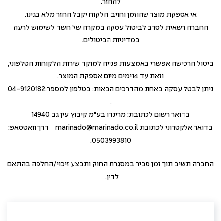
להחזר.
אי אספקת מוצר שהוזמן וחויב, הלקוח יקבל החזר מלא בגינו.
החברה רשאית לסרב לביטול עסקה במקרה של חשד לשימוש לרעה
במדיניות הביטולים.
ביטול הרכישה אפשרי באמצעות פנייה למוקד שירות הלקוחות הטלפוני,
וזאת עד 14ימים מיום אספקת המוצר.
ניתן לבטל עסקה באחת מהדרכים הבאות: בטלפון למספר:04-9120182
,
בדואר רשום לכתובת: מרינדו בע"מ קיבוץ עין גב 14940
בדואר אלקטרוני לכתובת marinado@marinado.co.il דרך וואטסאפ:
0503993810.
החברה תשיב תוך זמן סביר במסגרת החוק ותבצע זיכוי/החלפה בהתאם
לדין.