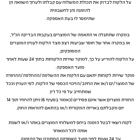
על הלקוח לבדוק את תכולת המשלוח עם קבלתו ולערוך השוואה הן
להזמנה והן לחשבונית
שתימסר לו בעת האספקה.
במקרה שתתגלה אי התאמה של המוצרים בעקבות הבדיקה הנ"ל,
או במקרה אחר של חוסר שביעות רצון מצד הלקוח לעניין המוצרים
המסופקים,
על הלקוח להודיע על כך, למוקד שירות הלקוחות בתוך 24 שעות לאחר
מועד האספקה.
מוקד שירות לקוחות יתאם עם הלקוח את ההשלמה/ההחלפה/ההחזרה
של המוצר/ים ו/או את החיוב/הזיכוי הכספי של הלקוח, לפי העניין וככל
שמתחייב על פי כל דין.
החזרת מוצרים אשר אינם פסידים (כאמור בסעיף 6) ניתן להחזיר תוך 14
יום מקבלתם באריזה המקורית ו/או בהתאם להוראות החוק.
לקוח רשאי לבטל הזמנה ביחס למשלוחי המוצרים באתר ו/או לשנות
אותה לכל המאוחר
עד 24 שעות לפני מועד האספקה המתוכנן של ההזמנה.