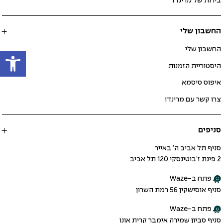
בירות של מרינדו
החשבון שלי
פתח
החשבון שלי
היסטוריית הזמנות
איפוס סיסמא
צרו קשר עם מרינדו
סניפים
סניף תל אביב ה’ באייר
2 פינת ז’בוטינסקי 120 תל אביב
פתח ב-Waze
סניף אוסישקין 56 רמת השרון
פתח ב-Waze
סניף סביון שמירה אימבר קרית אונו