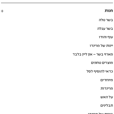
חנות
בשר טלה
בשר עגלה
עוף והודו
יינות של מרינדו
מארזי בשר – און ליין בלבד
מוצרים טחונים
כדאי להוסיף לסל
מיוחדים
מרינדות
על האש
תבלינים