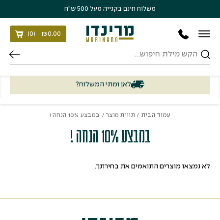
בחזרה למעלה
Skip to Content
משלוח חינם בקנייה מעל 500 ש״ח
)
0
(
₪
0.00
חיפוש
לאן ומתי המשלוח?
עמוד הבית
/ תווית מוצר / במבצע 10% הנחה !
במבצע 10% הנחה !
לא נמצאו מוצרים התואמים את בחירתך.