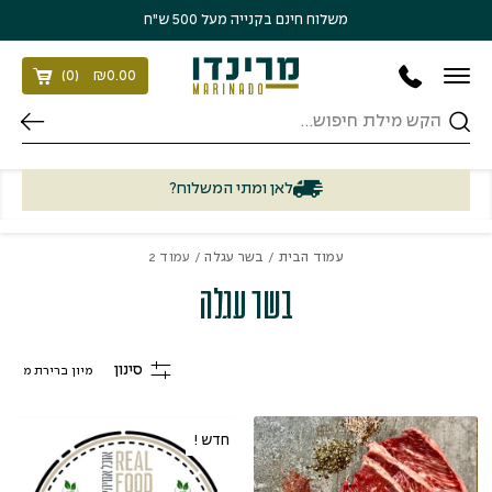
בחזרה למעלה
Skip to Content
משלוח חינם בקנייה מעל 500 ש״ח
)
0
(
₪
0.00
חיפוש
לאן ומתי המשלוח?
עמוד הבית
/
בשר עגלה
/ עמוד 2
בשר עגלה
סינון
חדש !