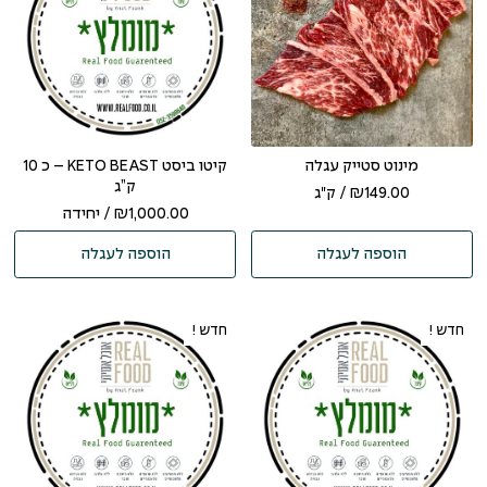
מינוט סטייק עגלה
קיטו ביסט KETO BEAST – כ 10
ק”ג
149.00
₪
/ ק"ג
1,000.00
₪
/ יחידה
הוספה לעגלה
הוספה לעגלה
חדש !
חדש !