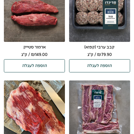
קבב ערבי (קפוא)
ארמור סטייק
79.90
₪
/ ק"ג
149.00
₪
/ ק"ג
הוספה לעגלה
הוספה לעגלה