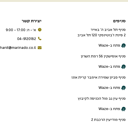
סניפים
יצירת קשר
סניף תל אביב ה’ באייר
א׳ - ה: 17:00 - 9:00
2 פינת ז’בוטינסקי 120 תל אביב
04-9120182
פתח ב-Waze
hanit@marinado.co.il
סניף אוסישקין 56 רמת השרון
פתח ב-Waze
סניף סביון שמירה אימבר קרית אונו
פתח ב-Waze
סניף עין גב מול הכניסה לקיבוץ
פתח ב-Waze
סניף מודיעין הרכבת 2