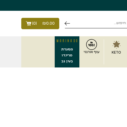
)
0
(
₪
0.00
מסעדת
עוף אורגני
KETO
מרינדו
בעין גב