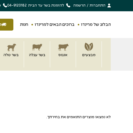
בחזרה למעלה
Skip to Content
התחברות
/
הרשמה
להזמנת בשר עד הבית
04-9120182
מ
הבלוג של מרינדו
ברוכים הבאים למרינדו
חנות
ל
מבצעים
אנגוס
בשר עגלה
בשר טלה
לא נמצאו מוצרים התואמים את בחירתך.