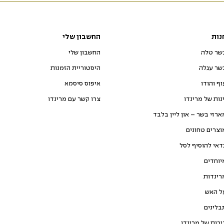
נות
החשבון שלי
שר טלה
החשבון שלי
שר עגלה
היסטוריית הזמנות
וף והודו
איפוס סיסמא
ינות של מרינדו
צרו קשר עם מרינדו
ארזי בשר – און ליין בלבד
וצרים טחונים
דאי להוסיף לסל
יוחדים
רינדות
ל האש
בלינים
ירות של מרינדו