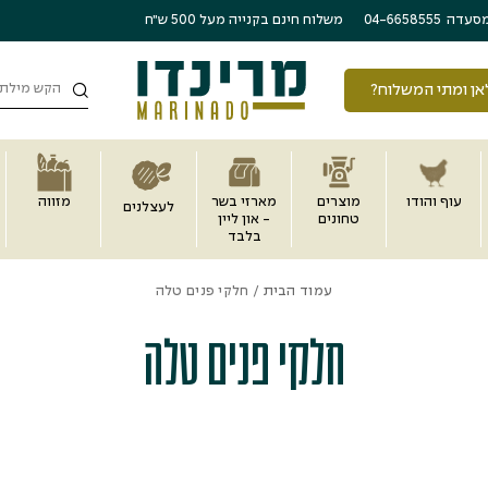
משלוח חינם בקנייה מעל 500 ש״ח
סעדה
04-6658555
חיפוש
אן ומתי המשלוח?
עוף והודו
מוצרים
מארזי בשר
מזווה
לעצלנים
טחונים
- און ליין
בלבד
עמוד הבית
/ חלקי פנים טלה
חלקי פנים טלה