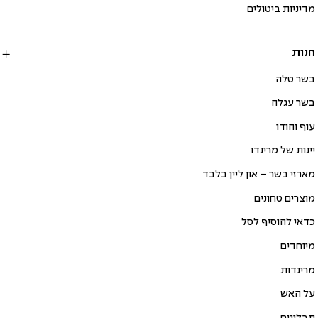
מדיניות ביטולים
חנות
בשר טלה
בשר עגלה
עוף והודו
יינות של מרינדו
מארזי בשר – און ליין בלבד
מוצרים טחונים
כדאי להוסיף לסל
מיוחדים
מרינדות
על האש
תבלינים