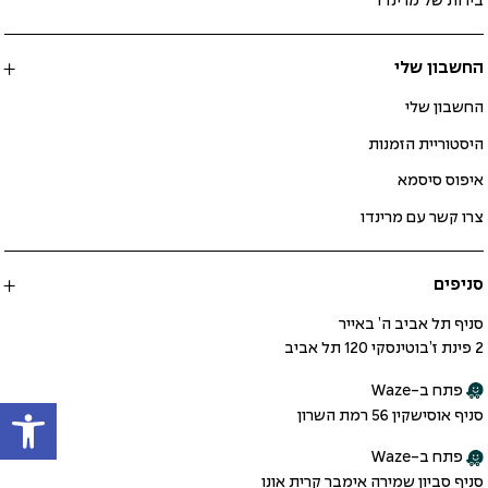
בירות של מרינדו
החשבון שלי
החשבון שלי
היסטוריית הזמנות
איפוס סיסמא
צרו קשר עם מרינדו
סניפים
סניף תל אביב ה’ באייר
2 פינת ז’בוטינסקי 120 תל אביב
פתח ב-Waze
פתח
סניף אוסישקין 56 רמת השרון
פתח ב-Waze
סניף סביון שמירה אימבר קרית אונו