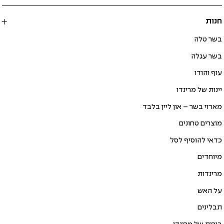
חנות
בשר טלה
בשר עגלה
עוף והודו
יינות של מרינדו
מארזי בשר – און ליין בלבד
מוצרים טחונים
כדאי להוסיף לסל
מיוחדים
מרינדות
על האש
תבלינים