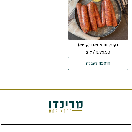
נקניקיות אסאדו (קפוא)
79.90
₪
/ ק"ג
הוספה לעגלה