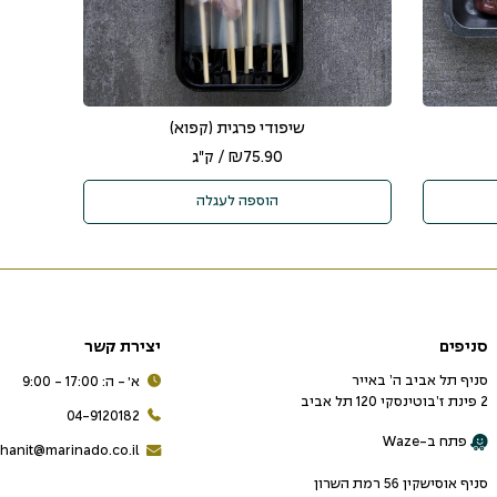
שיפודי פרגית (קפוא)
75.90
₪
/ ק"ג
הוספה לעגלה
סניפים
יצירת קשר
סניף תל אביב ה’ באייר
א׳ - ה: 17:00 - 9:00
2 פינת ז’בוטינסקי 120 תל אביב
04-9120182
פתח ב-Waze
hanit@marinado.co.il
סניף אוסישקין 56 רמת השרון