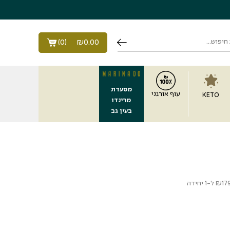
)
0
(
₪
0.00
מסעדת
עוף אורגני
KETO
מרינדו
בעין גב
17
₪
ל-1 יחידה