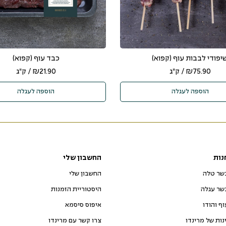
יפודי לבבות עוף (קפוא)
כבד עוף (קפוא)
75.90
₪
/ ק"ג
21.90
₪
/ ק"ג
הוספה לעגלה
הוספה לעגלה
נות
החשבון שלי
שר טלה
החשבון שלי
שר עגלה
היסטוריית הזמנות
וף והודו
איפוס סיסמא
ינות של מרינדו
צרו קשר עם מרינדו