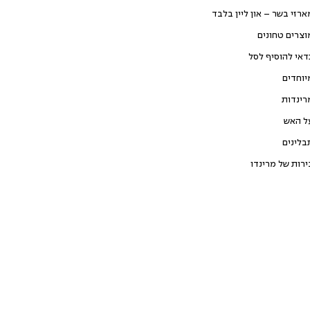
ארזי בשר – און ליין בלבד
וצרים טחונים
דאי להוסיף לסל
יוחדים
רינדות
ל האש
בלינים
ירות של מרינדו