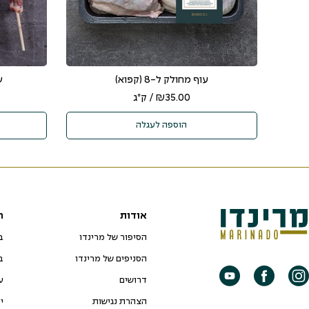
עוף מחולק ל-8 (קפוא)
ש
35.00
₪
/ ק"ג
הוספה לעגלה
אודות
ח
הסיפור של מרינדו
ב
הסניפים של מרינדו
ב
דרושים
ע
הצהרת נגישות
י