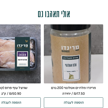
אולי תאהבו גם
מרינדו מלח ים אטלנטי 200 גרם
שניצל עוף פרוס (קפ
17.50
₪
/ יחידה
50.90
₪
/ ק"ג
הוספה לעגלה
הוספה לעגלה