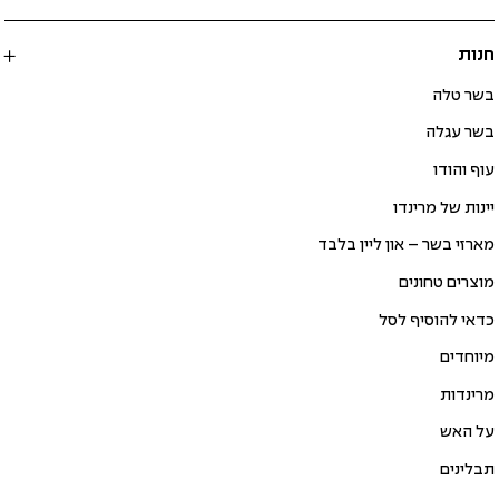
חנות
בשר טלה
בשר עגלה
עוף והודו
יינות של מרינדו
מארזי בשר – און ליין בלבד
מוצרים טחונים
כדאי להוסיף לסל
מיוחדים
מרינדות
על האש
תבלינים