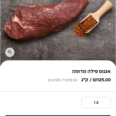
אנגוס פילה מדומה
125.00
₪
/ ק"ג
12.50
₪
ל-100 גרם