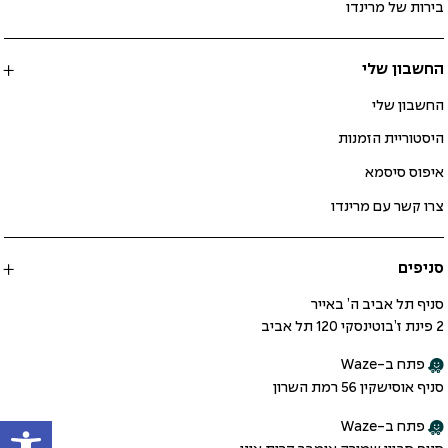
בירות של מרינדו
החשבון שלי
החשבון שלי
היסטוריית הזמנות
איפוס סיסמא
צרו קשר עם מרינדו
סניפים
סניף תל אביב ה’ באייר
2 פינת ז’בוטינסקי 120 תל אביב
פתח ב-Waze
סניף אוסישקין 56 רמת השרון
פתח
פתח ב-Waze