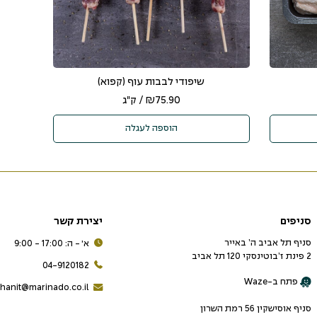
שיפודי לבבות עוף (קפוא)
75.90
₪
/ ק"ג
הוספה לעגלה
סניפים
יצירת קשר
סניף תל אביב ה’ באייר
א׳ - ה: 17:00 - 9:00
2 פינת ז’בוטינסקי 120 תל אביב
04-9120182
פתח ב-Waze
hanit@marinado.co.il
סניף אוסישקין 56 רמת השרון