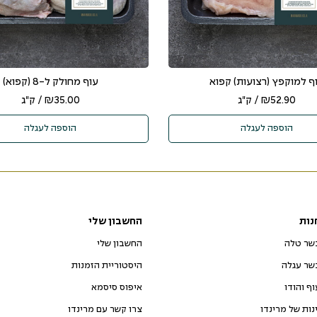
ף למוקפץ (רצועות) קפוא
עוף מחולק ל-8 (קפוא)
52.90
₪
/ ק"ג
35.00
₪
/ ק"ג
הוספה לעגלה
הוספה לעגלה
נות
החשבון שלי
שר טלה
החשבון שלי
שר עגלה
היסטוריית הזמנות
וף והודו
איפוס סיסמא
ינות של מרינדו
צרו קשר עם מרינדו