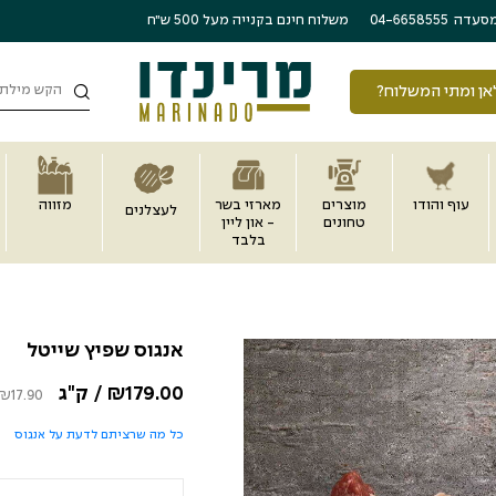
משלוח חינם בקנייה מעל 500 ש״ח
סעדה
04-6658555
חיפוש
אן ומתי המשלוח?
עוף והודו
מוצרים
מארזי בשר
מזווה
לעצלנים
טחונים
- און ליין
בלבד
אנגוס שפיץ שייטל
179.00
₪
/ ק"ג
₪
17.90
כל מה שרציתם לדעת על אנגוס