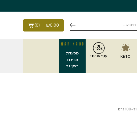
)
0
(
₪
0.00
מסעדת
עוף אורגני
KETO
מרינדו
בעין גב
ל-100 גרם