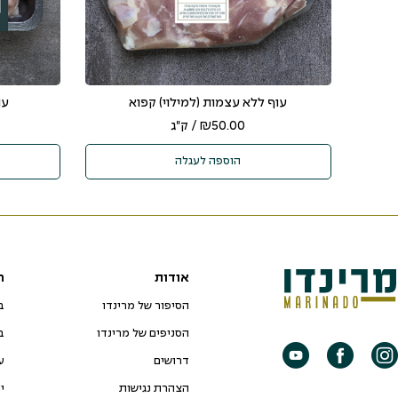
עוף ללא עצמות (למילוי) קפוא
עו
50.00
₪
/ ק"ג
הוספה לעגלה
אודות
ח
הסיפור של מרינדו
ב
הסניפים של מרינדו
ב
דרושים
ע
הצהרת נגישות
י