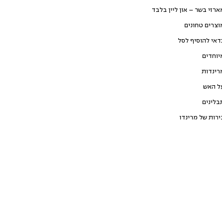
ארזי בשר – און ליין בלבד
וצרים טחונים
דאי להוסיף לסל
יוחדים
רינדות
ל האש
בלינים
ירות של מרינדו