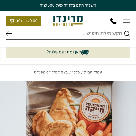
בחזרה למעלה
Skip to Content
משלוח חינם בקנייה מעל 500 ש״ח
)
0
(
₪
0.00
חיפוש
לאן ומתי המשלוח?
עמוד הבית
/
כללי
/ בצק למילוי אמפנדס
כמות בצק למילוי אמפנדס