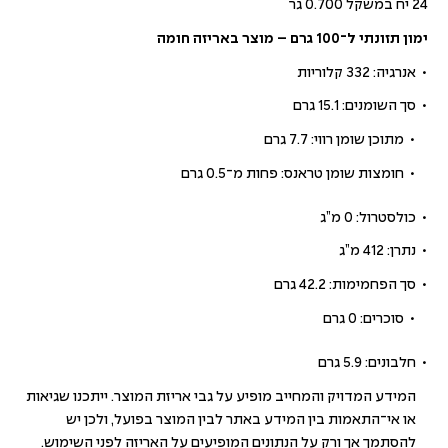
24 יח במשקל 0.700 גר
ימון תזונתי ל־100 גרם – מוצר באריזה חומה
אנרגיה: 332 קלוריות
סך השומנים: 15.1 גרם
מתוכן שומן רווי: 7.7 גרם
חומצות שומן טראנס: פחות מ־0.5 גרם
כולסטרול: 0 מ”ג
נתרן: 412 מ”ג
סך הפחמימות: 42.2 גרם
סוכרים: 0 גרם
חלבונים: 5.9 גרם
המידע המדויק והמחייב מופיע על גבי אריזת המוצר. ייתכנו שגיאות
או אי־התאמות בין המידע באתר לבין המוצר בפועל, ולכן יש
להסתמך אך ורק על הנתונים המופיעים על האריזה לפני השימוש.