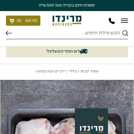
בחזרה למעלה
Skip to Content
משלוח חינם בקנייה מעל 500 ש״ח
)
0
(
₪
0.00
חיפוש
לאן ומתי המשלוח?
עמוד הבית
/
כללי
/ ירכיים עוף (קפוא )
כמות ירכיים עוף (קפוא )