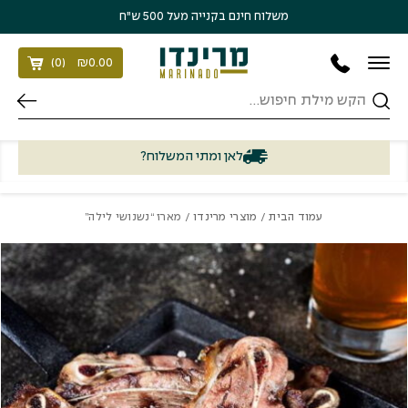
בחזרה למעלה
Skip to Content
משלוח חינם בקנייה מעל 500 ש״ח
)
0
(
₪
0.00
חיפוש
לאן ומתי המשלוח?
עמוד הבית
/
מוצרי מרינדו
/ מארז “נשנושי לילה”
כמות מארז "נשנושי לילה"