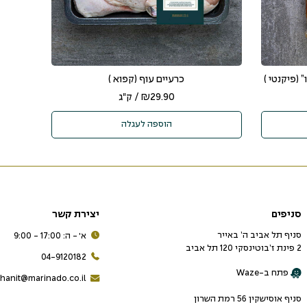
 (פיקנטי )
כרעיים עוף (קפוא )
29.90
₪
/ ק"ג
הוספה לעגלה
סניפים
יצירת קשר
סניף תל אביב ה’ באייר
א׳ - ה: 17:00 - 9:00
2 פינת ז’בוטינסקי 120 תל אביב
04-9120182
פתח ב-Waze
hanit@marinado.co.il
סניף אוסישקין 56 רמת השרון