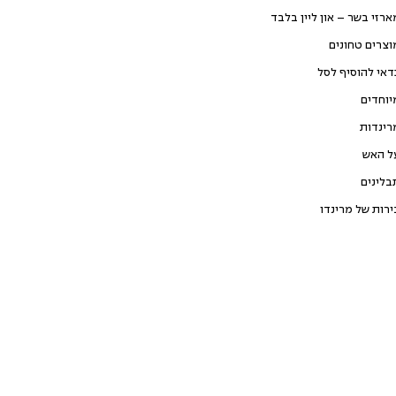
ארזי בשר – און ליין בלבד
וצרים טחונים
דאי להוסיף לסל
יוחדים
רינדות
ל האש
בלינים
ירות של מרינדו