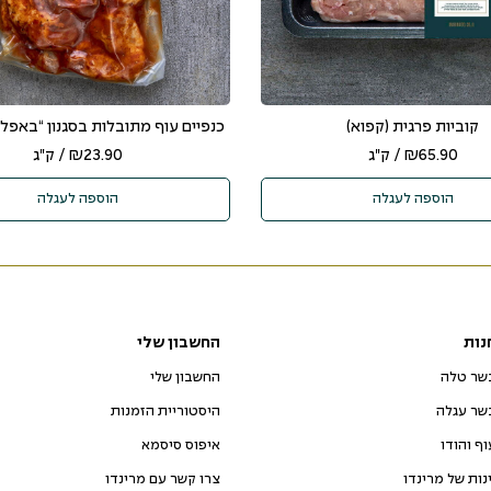
קוביות פרגית (קפוא)
כנפיים עוף מתובלות בסגנון “באפלו”
65.90
₪
/ ק"ג
23.90
₪
/ ק"ג
הוספה לעגלה
הוספה לעגלה
נות
החשבון שלי
שר טלה
החשבון שלי
שר עגלה
היסטוריית הזמנות
וף והודו
איפוס סיסמא
ינות של מרינדו
צרו קשר עם מרינדו