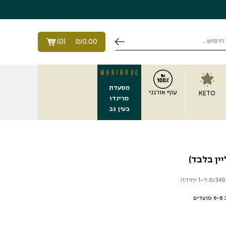
)
0
(
₪
0.00
מסעדת
עוף אורגני
KETO
מרינדו
בעין גב
בד)
יין בלבד)
349
₪
ל-1 יחידה
ם