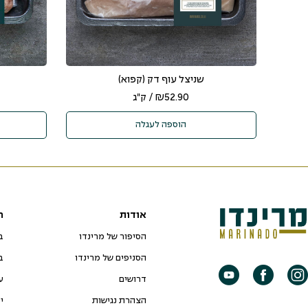
שניצל עוף דק (קפוא)
52.90
₪
/ ק"ג
הוספה לעגלה
אודות
ח
הסיפור של מרינדו
ב
הסניפים של מרינדו
ב
דרושים
ע
הצהרת נגישות
י