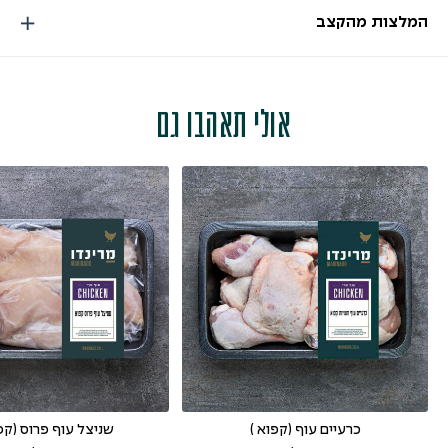
המלצות מהקצב
אולי תאהבו גם
כרעיים עוף (קפוא )
שניצל עוף פרוס (קפ