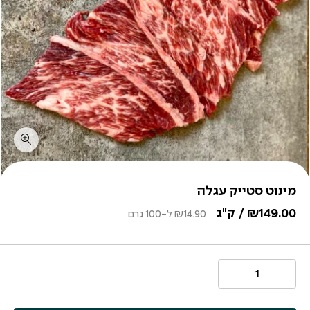
מינוט סטייק עגלה
149.00
₪
/ ק"ג
14.90
₪
ל-100 גרם