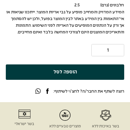
חלבונים (גרם)
2.5
המידע המדויק והמחייב מופיע על גבי אריזת המוצר. ייתכנו שגיאות או
אי־התאמות בין המידע באתר לבין המוצר בפועל, ולכן יש להסתמך
אך ורק על הנתונים המופיעים על האריזה לפני השימוש. התמונות
והתאריכים המוצגים הינם לצורכי המחשה בלבד ואינם מחייבים.
הוספה לסל
רוצה לשתף את החבר/ה? לחצ/י לשיתוף:
בשר ישראלי
בשר באיכות ללא
מוצרים טבעיים ללא