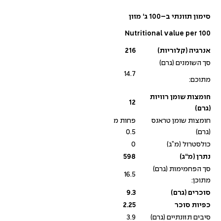
סימון תזונתי ב
–
100
ג
‘
מזון
Nutritional value per 100
אנרגיה
(
קלוריות
)
216
סך השומנים (גרם)
14.7
מתוכם:
חומצות שומן רוויות
12
(
גרם
)
חומצות שומן טראנס
פחות מ
(גרם)
0.5
כולסטרול (מ”ג)
0
נתרן
(
מ
“
ג
)
598
סך הפחמימות (גרם)
16.5
מתוכן:
סוכרים
(
גרם
)
9.3
כפיות סוכר
2.25
סיבים תזונתיים (גרם)
3.9