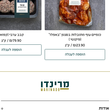
כנפיים עוף מתובלות בסגנון “באפלו”
קבב ערבי (קפוא)
(פיקנטי )
79.90
₪
/ ק"ג
23.90
₪
/ ק"ג
הוספה לעגלה
הוספה לעגלה
אודות