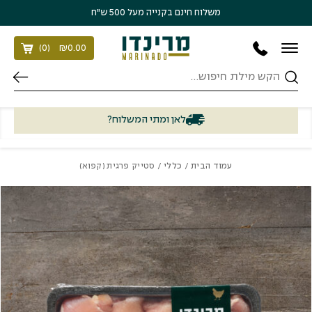
בחזרה למעלה
Skip to Content
משלוח חינם בקנייה מעל 500 ש״ח
)
0
(
₪
0.00
חיפוש
לאן ומתי המשלוח?
עמוד הבית
/
כללי
/ סטייק פרגית (קפוא)