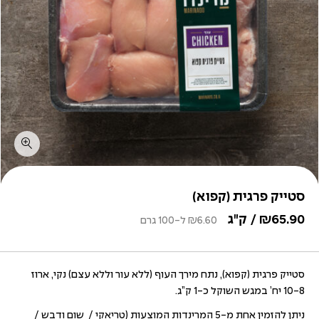
סטייק פרגית (קפוא)
65.90
₪
/ ק"ג
6.60
₪
ל-100 גרם
סטייק פרגית (קפוא), נתח מירך העוף (ללא עור וללא עצם) נקי, ארוז
10-8 יח’ במגש השוקל כ-1 ק”ג.
ניתן להזמין אחת מ-5 המרינדות המוצעות (טריאקי / שום ודבש /