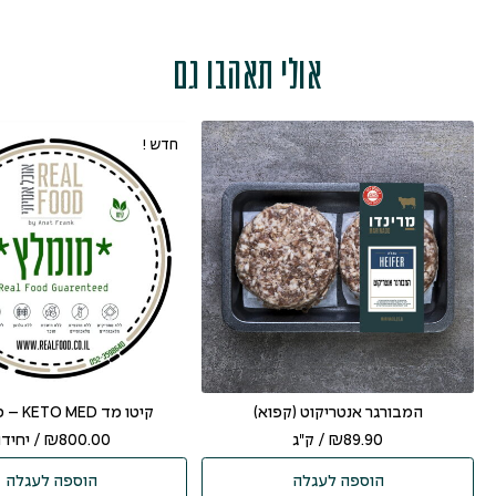
אולי תאהבו גם
חדש !
המבורגר אנטריקוט (קפוא)
קיטו מד KETO MED – כ- 8 ק”ג
89.90
₪
/ ק"ג
800.00
₪
/ יחיד
הוספה לעגלה
הוספה לעגלה