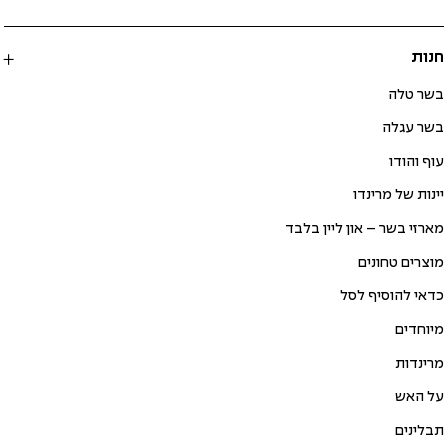
חנות
בשר טלה
בשר עגלה
עוף והודו
יינות של מרינדו
מארזי בשר – און ליין בלבד
מוצרים טחונים
כדאי להוסיף לסל
מיוחדים
מרינדות
על האש
תבלינים