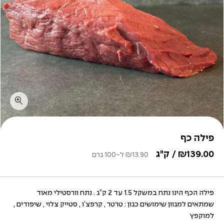
פילה כף
139.00
₪
/ ק"ג
13.90
₪
ל-100 גרם
פילה הכף הינו נתח במשקל 1.5 עד 2 ק”ג . נתח וורסטילי מאוד
שמתאים למגוון שימושים כגון : טרטר , קרפצ’ו , סטייק צלוי , שיפודים ,
למוקפץ