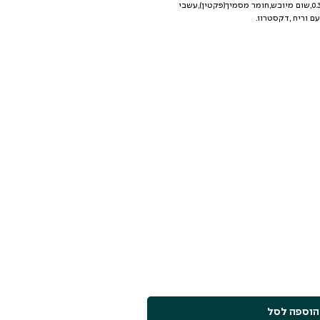
מקורמל,ג’ק דניאלס טנסי ויסקי 0.3%,שום מיובש,חומר מסמיך(פקטין),עשבי
ם וריח ,דקסטרוז.
הוספה לסל