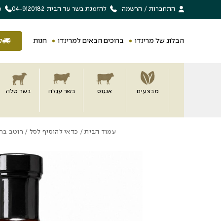
בחזרה למעלה
Skip to Content
התחברות
/
הרשמה
להזמנת בשר עד הבית
04-9120182
מ
הבלוג של מרינדו
ברוכים הבאים למרינדו
חנות
ל
מבצעים
אנגוס
בשר עגלה
בשר טלה
עמוד הבית
/
כדאי להוסיף לסל
/ רוטב ברבקיו דבש 