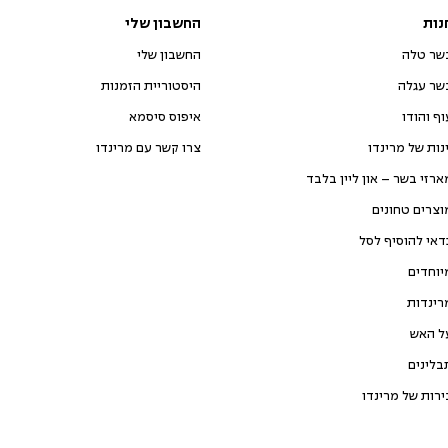
נות
החשבון שלי
שר טלה
החשבון שלי
שר עגלה
היסטוריית הזמנות
וף והודו
איפוס סיסמא
ינות של מרינדו
צרו קשר עם מרינדו
ארזי בשר – און ליין בלבד
וצרים טחונים
דאי להוסיף לסל
יוחדים
רינדות
ל האש
בלינים
ירות של מרינדו