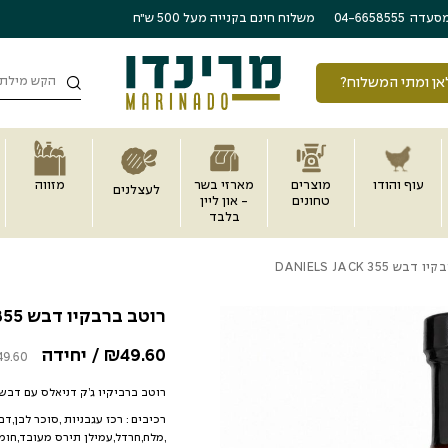
משלוח חינם בקנייה מעל 500 ש״ח
סעדה
04-6658555
חיפוש
אן ומתי המשלוח?
עוף והודו
מוצרים
מארזי בשר
מזווה
לעצלנים
טחונים
- און ליין
בלבד
355 DANIELS JACK
כמות רוטב ברבקיו דבש 355 DANIELS JACK
רוטב ברבקיו דבש 355 DANIELS JACK
49.60
₪
/ יחידה
49.60
רוטב ברביקיו ג’ק דניאלס עם דבש 553 ג
,מלח,חרדל,עמילן תירס מעובד,חומר