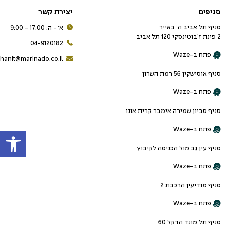
סניפים
יצירת קשר
סניף תל אביב ה’ באייר
א׳ - ה: 17:00 - 9:00
2 פינת ז’בוטינסקי 120 תל אביב
04-9120182
פתח ב-Waze
hanit@marinado.co.il
סניף אוסישקין 56 רמת השרון
פתח ב-Waze
סניף סביון שמירה אימבר קרית אונו
פתח
פתח ב-Waze
סניף עין גב מול הכניסה לקיבוץ
פתח ב-Waze
סניף מודיעין הרכבת 2
פתח ב-Waze
סניף תל מונד הדקל 60