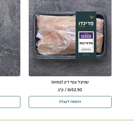
שניצל עוף דק (קפוא)
52.90
₪
/ ק"ג
הוספה לעגלה