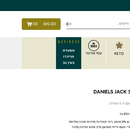
)
0
(
₪
0.00
מסעדת
עוף אורגני
KETO
מרינדו
בעין גב
₪
ל-1 יחידה
ר
רכיבים : רכז עגבניות ,סוכר לבן,דבש 9%,חומץ ,רכז תמרינד,סירופ סוכר,מולסה
י טעם וריח מעושן,מיץ אננס מרוכז,סוכר