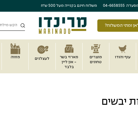
משלוח חינם בקנייה מעל 500 ש״ח
סעדה
04-6658555
חיפוש
אן ומתי המשלוח?
עוף והודו
מוצרים
מארזי בשר
מזווה
לעצלנים
טחונים
- און ליין
בלבד
ות יבשים