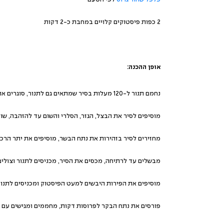
פלפל שחור גרוס
לפי הטעם
2 כפות פיסטוקים קלויים במחבת כ-2 דקות
אופן ההכנה:
נחמם תנור ל-120 מעלות בסיר שמתאים גם לתנור, סוגרים את הבשר מכל צדדיו עם שמן זית עד לקבלת צבע שחום ומניחים בצד.
מוסיפים לסיר את הבצל, הגזר, הסלרי והשום עד להזהבה, ש
מחזירים לסיר בזהירות את נתח הבשר, מוסיפים את יתר הרכיבים ומוסיפים מ
מבשלים עד לרתיחה, מכסים את הסיר, מכניסים לתנור וצולים
מוסיפים את הפירות היבשים למעט הפיסטוק ומכניסים לתנור
פורסים את נתח הבקר לפרוסות דקות, מחממים ומגישים עם 