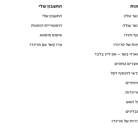
נות
החשבון שלי
שר טלה
החשבון שלי
שר עגלה
היסטוריית הזמנות
וף והודו
איפוס סיסמא
ינות של מרינדו
צרו קשר עם מרינדו
ארזי בשר – און ליין בלבד
וצרים טחונים
דאי להוסיף לסל
יוחדים
רינדות
ל האש
בלינים
ירות של מרינדו