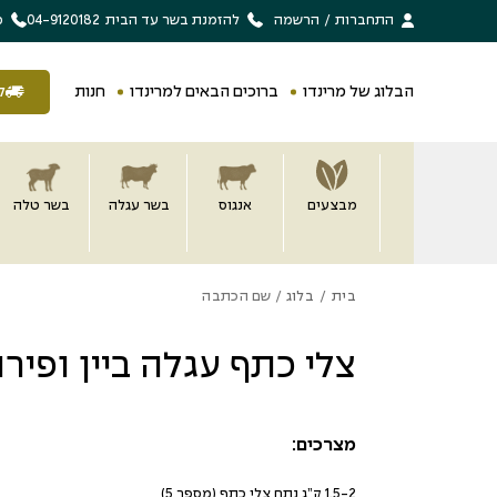
בחזרה למעלה
Skip to Content
התחברות
/
הרשמה
להזמנת בשר עד הבית
04-9120182
מ
הבלוג של מרינדו
ברוכים הבאים למרינדו
חנות
ל
מבצעים
אנגוס
בשר עגלה
בשר טלה
בית
/
בלוג
/ שם הכתבה
צלי כתף עגלה ביין ופיר
מצרכים:
1.5-2 ק”ג נתח צלי כתף (מספר 5)