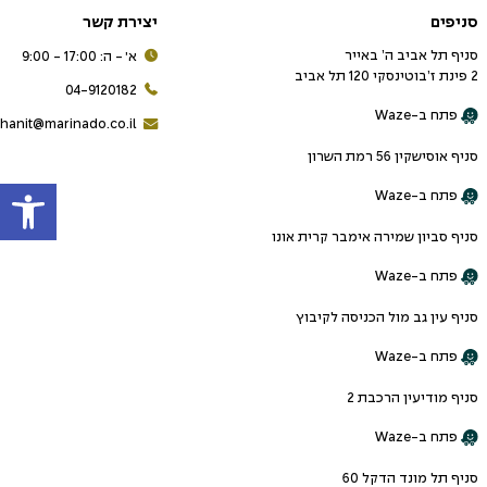
סניפים
יצירת קשר
סניף תל אביב ה’ באייר
א׳ - ה: 17:00 - 9:00
2 פינת ז’בוטינסקי 120 תל אביב
04-9120182
פתח ב-Waze
hanit@marinado.co.il
סניף אוסישקין 56 רמת השרון
פתח
פתח ב-Waze
סניף סביון שמירה אימבר קרית אונו
פתח ב-Waze
סניף עין גב מול הכניסה לקיבוץ
פתח ב-Waze
סניף מודיעין הרכבת 2
פתח ב-Waze
סניף תל מונד הדקל 60