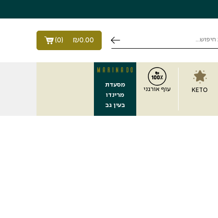
)
0
(
₪
0.00
מסעדת
עוף אורגני
KETO
מרינדו
בעין גב