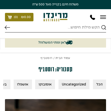
בחזרה למעלה
Skip to Content
משלוח חינם בקנייה מעל 500 ש״ח
)
0
(
₪
0.00
חיפוש
לאן ומתי המשלוח?
עמוד הבית
/ רוסטביף
קטגוריה: רוסטביף
הכל
Uncategorized
אוסובוקו
אושפלו
בשר 