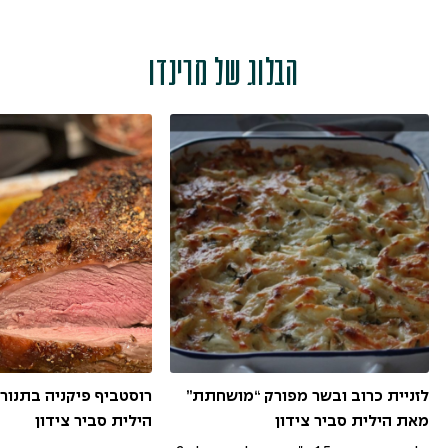
הבלוג של מרינדו
לזניית כרוב ובשר מפורק “מושחתת”
רוסטביף פיקניה בתנור
מאת הילית סביר צידון
הילית סביר צידון