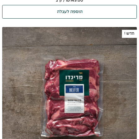
149.00
₪
/ ק"ג
הוספה לעגלה
חדש !