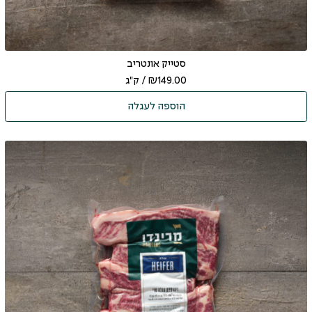
סטייק אונטריב
149.00
₪
/ ק"ג
הוספה לעגלה