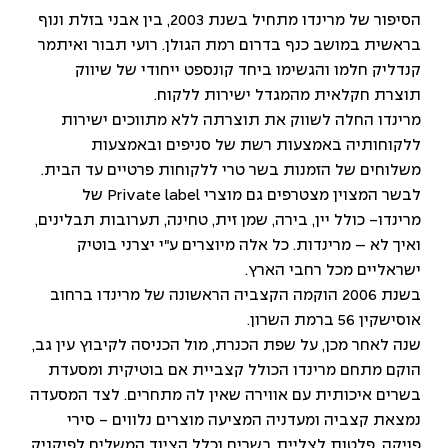
הסיפור של מרינדו מתחיל בשנת 2003, בין אבני בזלת ונוף
בראשית במושב כנף בדרום רמת הגולן. רועי תבור ואיתמר
קנדליק חלמו והגשימו ביחד קונספט ייחודי של שיווק
תוצרת חקלאית מהמגדל ישירות ללקוח.
מרינדו החלה לשווק את תוצרתה ללא מתווכים ישירות
ללקוחותיה באמצעות רשת של סניפים ובאמצעות
משלוחים של הזמנות בשר טרי ללקוחות פרטיים עד הבית.
לבשר המצוין מצטרפים גם מוצרי Private label של
מרינדו- כולל יין, בירה, שמן זית, טחינה, תערובות תבלינים,
ואיך לא – מרינדות. כל אלה מיוצרים ע"י יצרני בוטיק
ישראליים מכל רחבי הארץ.
בשנת 2006 הוקמה הקצביה הראשונה של מרינדו ברחוב
אוסישקין 56 ברמת השרון.
שנה לאחר מכן, על שפת הכנרת, מול הכניסה לקיבוץ עין גב,
הוקם מתחם מרינדו הכולל קצביית אם בוטיקית ומסעדת
בשרים איכותית עם אווירה שאין לה מתחרים. לצד המסעדה
נמצאת קצביה ומעדניה המציעה מוצרים נלווים - סירי
פויקה, פלטות לצליית בשרים וכלל הציוד המשלים לפיקניק