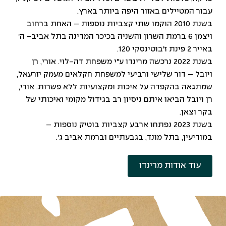
עבור המטיילים באזור היפה ביותר בארץ.
בשנת 2010 הוקמו שתי קצביות נוספות – האחת ברחוב
ויצמן 6 ברמת השרון והשניה בכיכר המדינה בתל אביב- ה'
באייר 2 פינת ז'בוטינסקי 120.
בשנת 2022 נרכשה מרינדו ע"י משפחת דה-לוי. אורי, רן
ויובל – דור שלישי ורביעי למשפחת חקלאים מעמק יזרעאל,
שמתגאה בהקפדה על איכות ומקצועיות ללא פשרות. אורי,
רן ויובל הביאו איתם ניסיון רב בגידול מקומי ואיכותי של
בקר וצאן.
בשנת 2023 נפתחו ארבע קצביות בוטיק נוספות –
במודיעין, בתל מונד, בגבעתיים וברמת אביב ג'.
עוד אודות מרינדו