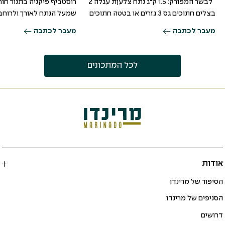
לבשר המפורק: 1.5 ק"ג נתח צלעןת עגלה 2
רוסטביף פיקניה בתנור חו
בצלים חתוכים גס 3 גזרים או בטטה חתוכים
שמעל הנתח לאורך ולרוחב
גס ראש סלרי
הנתח מכל צדדיו במרינדה
מעבר לכתבה
מעבר לכתבה
ל220 מעלות
לכל המתכונים
אודות
הסיפור של מרינדו
הסניפים של מרינדו
דרושים