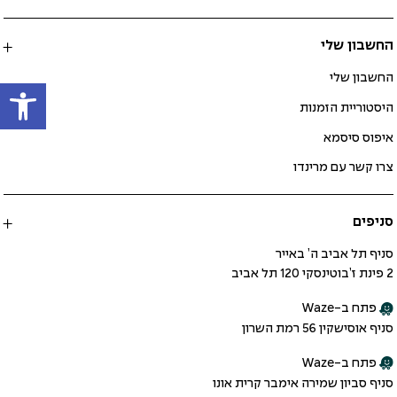
החשבון שלי
פתח
החשבון שלי
היסטוריית הזמנות
איפוס סיסמא
צרו קשר עם מרינדו
סניפים
סניף תל אביב ה’ באייר
2 פינת ז’בוטינסקי 120 תל אביב
פתח ב-Waze
סניף אוסישקין 56 רמת השרון
פתח ב-Waze
סניף סביון שמירה אימבר קרית אונו