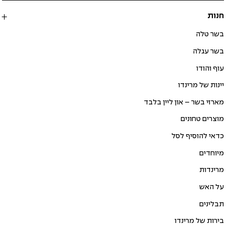
חנות
בשר טלה
בשר עגלה
עוף והודו
יינות של מרינדו
מארזי בשר – און ליין בלבד
מוצרים טחונים
כדאי להוסיף לסל
מיוחדים
מרינדות
על האש
תבלינים
בירות של מרינדו