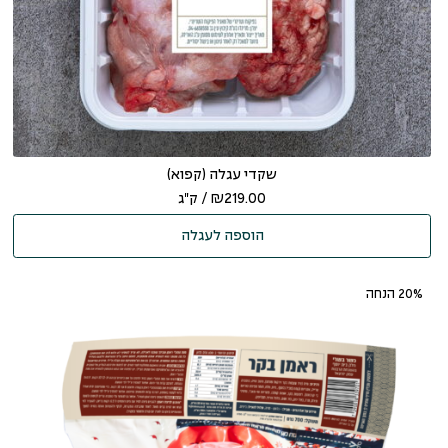
שקדי עגלה (קפוא)
219.00
₪
/ ק"ג
הוספה לעגלה
‫20% הנחה