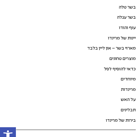
בשר טלה
בשר עגלה
עוף והודו
יינות של מרינדו
מארזי בשר – און ליין בלבד
מוצרים טחונים
כדאי להוסיף לסל
מיוחדים
מרינדות
על האש
תבלינים
בירות של מרינדו
פתח