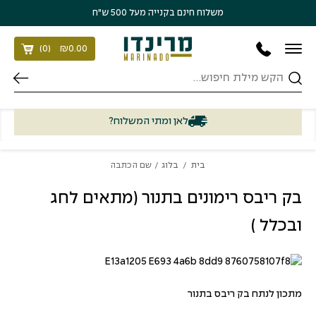
בחזרה למעלה
Skip to Content
משלוח חינם בקנייה מעל 500 ש״ח
)
0
(
₪
0.00
חיפוש
לאן ומתי המשלוח?
בית
/
בלוג
/ שם הכתבה
בק ריבס רימונים בתנור (מתאים לחג
ובכלל )
מתכון לנתח בק ריבס בתנור